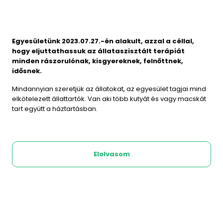
Egyesületünk 2023.07.27.-én alakult, azzal a céllal,
hogy eljuttathassuk az állataszisztált terápiát
minden rászorulónak, kisgyereknek, felnőttnek,
idősnek.
Mindannyian szeretjük az állatokat, az egyesület tagjai mind
elkötelezett állattartók. Van aki több kutyát és vagy macskát
tart együtt a háztartásban.
Elolvasom